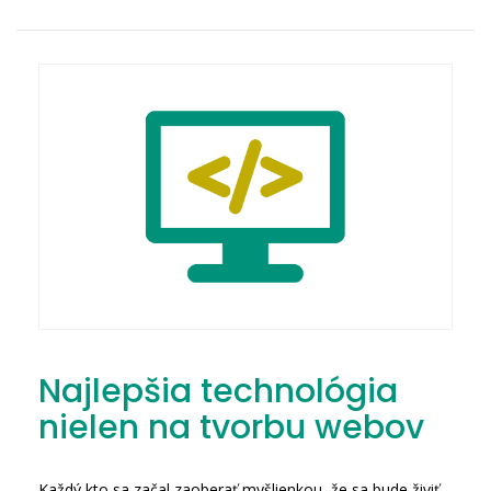
Najlepšia technológia
nielen na tvorbu webov
Každý kto sa začal zaoberať myšlienkou, že sa bude živiť