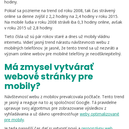
hodiny.
Pokiaľ sa pozrieme na trend od roku 2008, tak čas strávený
online sa denne zvýšil z 2,2 hodiny na 2,4 hodiny v roku 2015.
Na mobile ľudia v roku 2008 strávili iba 0,3 hodiny online, avšak
v roku 2015 už 2,8 hodiny.
Tieto čísla už sú pár rokov staré a dnes už mobily vládnu
internetu. Vidieť jasný trend nárastu návštevnosti webu z
mobilných telefónov. Je jasné, že tento trend sa už nezvráti a
význam online webov pre mobilné telefóny je neodškriepiteľný.
Má zmysel vytvárať
webové stránky pre
mobily?
Návštevnosť webu z mobilov prevalcovala počítače. Tento trend
je jasný a reaguje na to aj spoločnosť Google. Tá pravidelne
upravuje svoj algoritmus pre zobrazovanie výsledkov z
vyhľadávania a už dávno uprednostňuje
weby optimalizované
pre mobily
.
Je teda najvyšší čas dať si vytvoriť nový a
responzívny web