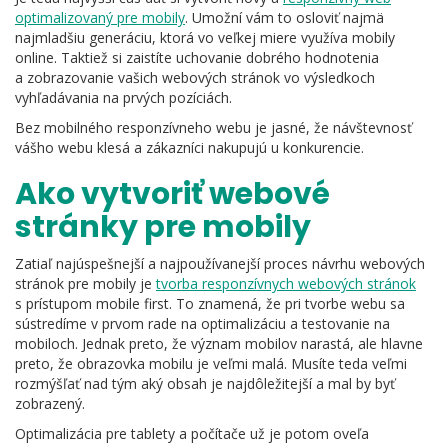
optimalizovaný pre mobily
. Umožní vám to osloviť najmä
najmladšiu generáciu, ktorá vo veľkej miere využíva mobily
online. Taktiež si zaistíte uchovanie dobrého hodnotenia
a zobrazovanie vašich webových stránok vo výsledkoch
vyhľadávania na prvých pozíciách.
Bez mobilného responzívneho webu je jasné, že návštevnosť
vášho webu klesá a zákazníci nakupujú u konkurencie.
Ako vytvoriť webové
stránky pre mobily
Zatiaľ najúspešnejší a najpoužívanejší proces návrhu webových
stránok pre mobily je
tvorba responzívnych webových stránok
s prístupom mobile first. To znamená, že pri tvorbe webu sa
sústredíme v prvom rade na optimalizáciu a testovanie na
mobiloch. Jednak preto, že význam mobilov narastá, ale hlavne
preto, že obrazovka mobilu je veľmi malá. Musíte teda veľmi
rozmýšľať nad tým aký obsah je najdôležitejší a mal by byť
zobrazený.
Optimalizácia pre tablety a počítače už je potom oveľa