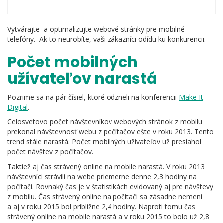
Vytvárajte a optimalizujte webové stránky pre mobilné
telefóny. Ak to neurobíte, vaši zákazníci odídu ku konkurencii.
Počet mobilných
užívateľov narastá
Pozrime sa na pár čísiel, ktoré odzneli na konferencii
Make It
Digital
.
Celosvetovo počet návštevníkov webových stránok z mobilu
prekonal návštevnosť webu z počítačov ešte v roku 2013. Tento
trend stále narastá. Počet mobilných užívateľov už presiahol
počet návštev z počítačov.
Taktiež aj čas strávený online na mobile narastá. V roku 2013
návštevníci strávili na webe priemerne denne 2,3 hodiny na
počítači. Rovnaký čas je v štatistikách evidovaný aj pre návštevy
z mobilu. Čas strávený online na počítači sa zásadne nemení
a aj v roku 2015 bol približne 2,4 hodiny. Naproti tomu čas
strávený online na mobile narastá a v roku 2015 to bolo už 2,8