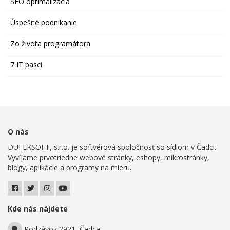
SEO optimalizácia
Úspešné podnikanie
Zo života programátora
7 IT pascí
O nás
DUFEKSOFT, s.r.o. je softvérová spoločnosť so sídlom v Čadci.
Vyvíjame prvotriedne webové stránky, eshopy, mikrostránky,
blogy, aplikácie a programy na mieru.
Kde nás nájdete
Podzávoz 2921, Čadca