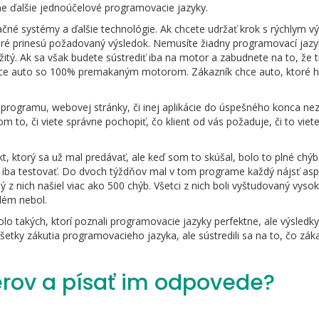
ne ďalšie jednoúčelové programovacie jazyky.
račné systémy a ďalšie technológie. Ak chcete udržať krok s rýchlym 
, ktoré prinesú požadovaný výsledok. Nemusíte žiadny programovací jaz
žitý. Ak sa však budete sústrediť iba na motor a zabudnete na to, že t
chce auto so 100% premakaným motorom. Zákazník chce auto, ktoré 
bu programu, webovej stránky, či inej aplikácie do úspešného konca ne
 to, či viete správne pochopiť, čo klient od vás požaduje, či to viete 
, ktorý sa už mal predávať, ale keď som to skúšal, bolo to plné chý
 iba testovať. Do dvoch týždňov mal v tom programe každý nájsť as
dý z nich našiel viac ako 500 chýb. Všetci z nich boli vyštudovaný vyso
lém nebol.
o takých, ktorí poznali programovacie jazyky perfektne, ale výsledky
 všetky zákutia programovacieho jazyka, ale sústredili sa na to, čo zák
erov a písať im odpovede?