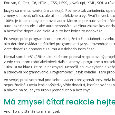
Fortran, C, C++, C#, HTML, CSS, LESS, JavaScript, XML, SQL a rôz
Jazyky sa menia, vznikajú a zanikajú. Rovnako tak zariadenia, ope
zmeny sledovať, učiť sa, ale učiť sa efektívne a využívať tie veci
100%. Je to ako keby ste stavali auto. Motor je pre auto veľmi dôle
auto jazdiť nebude. Také auto nepredáte. Väčšina zákazníkov ne
a bezpečne dopraví do cieľa. A auto bez kolies to nedokáže.
Pri svojej práci programátora som zistil, že to či dotiahnete tvor
ako detailne ovládate príslušný programovací jazyk. Rozhoduje o tom
viete dodať za dohodnutú sumu a v dohodnutom čase.
Nemal som horší zážitok ako keď som prebral rozpracovaný projekt
vtedy chalanom robiť akékoľvek ďalšie zmeny v programe a museli
Ťukali si na hlavu, že to je nezmysel. Neprešli ani dva týždne a kaž
a študovali programovanie. Programovací jazyk ovládali. Tam prob
Vo svojej praxi som mal pod sebou viacero programátorov. Veľa bol
nepoužiteľné. Oveľa lepšie výsledky vždy dodali tí, ktorí neovládali
a hlavne na to, aby to urobili jednoducho a bez chýb.
Má zmysel čítať reakcie hejt
Áno. To si píšte, že to má zmysel.