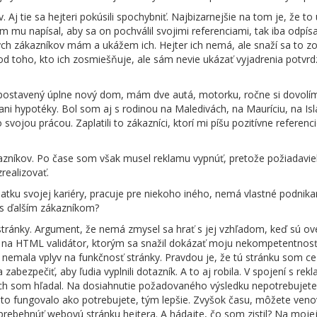
j tie sa hejteri pokúsili spochybniť. Najbizarnejšie na tom je, že to 
mu napísal, aby sa on pochválil svojimi referenciami, tak iba odpísa
ných zákazníkov mám a ukážem ich. Hejter ich nemá, ale snaží sa to z
 od toho, kto ich zosmiešňuje, ale sám nevie ukázať vyjadrenia potvrd
 postavený úplne nový dom, mám dve autá, motorku, ročne si dovolím 
ni hypotéky. Bol som aj s rodinou na Maledivách, na Mauríciu, na Isl
vojou prácou. Zaplatili to zákazníci, ktorí mi píšu pozitívne referenci
kazníkov. Po čase som však musel reklamu vypnúť, pretože požiadavie
realizovať.
iatku svojej kariéry, pracuje pre niekoho iného, nemá vlastné podnika
vás ďalším zákazníkom?
stránky. Argument, že nemá zmysel sa hrať s jej vzhľadom, keď sú ove
kaz na HTML validátor, ktorým sa snažil dokázať moju nekompetentnosť.
á nemala vplyv na funkčnosť stránky. Pravdou je, že tú stránku som 
abezpečiť, aby ľudia vyplnili dotazník. A to aj robila. V spojení s re
rých som hľadal. Na dosiahnutie požadovaného výsledku nepotrebujete
by to fungovalo ako potrebujete, tým lepšie. Zvyšok času, môžete ven
rebehnúť webovú stránku hejtera. A hádajte, čo som zistil? Na mojej