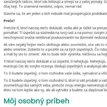
zaručených radcov, ktorí vás kritizujú a smejú sa z vašej ponuky. Sú
čítaj hejt. To znamená nenávisť, odpor, nemať rád.
Stavme sa, že ani jeden z nich nebude mať prosperujúce podnikani
Prečo?
Pretože tí, ktorí naozaj niečo dokázali, vedia aké je ťažké sa pres
pomáhať. Tí úspešní sa sústredia na svoj rast a na pomoc svojim zá
neschopnosť snažia ventilovať poukazovaním na domnelé nedostat
Ak vám nejaký hejter niečo skritizuje alebo zosmiešni, síce vás to
alebo smiešne. Zoberte to a pozrite sa na tých úspešných. Čo robia
a mali by ste to zmeniť. Ale to bude skôr výnimka. Väčšinou sa hejt
Tí ktorí naozaj niečo dokázali a sú úspešní, tí nehejtujú. Nehejtujú
investujú čas do svojho rozvoja. Sledujú úspešných a analyzujú ak
To či budete úspešný, o tom rozhodne vaše úsilie, vytrvalosť a vôľ
To či budete úspešný, o tom rozhodnú tí, ktorí si váš produkt a vaš
zosmiešňujú iba samých seba, pretože svoju energiu neinvestujú d
dnes na tom lepšie ako vy, ale ak vytrváte a budete sa zlepšovať b
Môj osobný príbeh