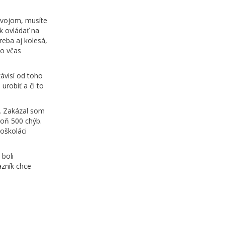
vývojom, musíte
yk ovládať na
reba aj kolesá,
ho včas
závisí od toho
urobiť a či to
b. Zakázal som
poň 500 chýb.
koškoláci
 boli
azník chce