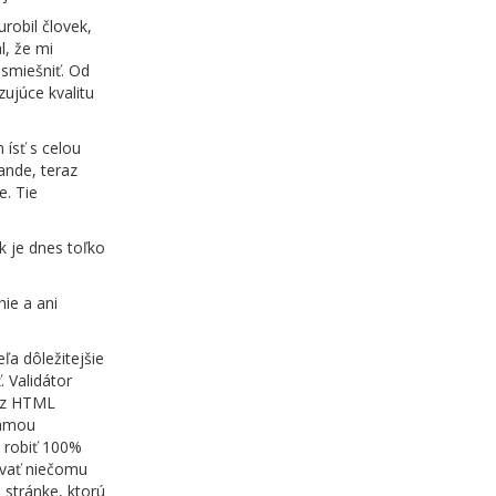
urobil človek,
l, že mi
osmiešniť. Od
zujúce kvalitu
ísť s celou
ande, teraz
e. Tie
k je dnes toľko
nie a ani
ľa dôležitejšie
 Validátor
cez HTML
klamou
 robiť 100%
ovať niečomu
 stránke, ktorú