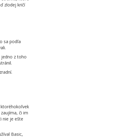
 zlodej kričí
čo sa podľa
li.
i jedno z toho
tránil.
ezradní.
v ktoréhokoľvek
zaujíma, či im
 nie je ešte
žíval Basic,