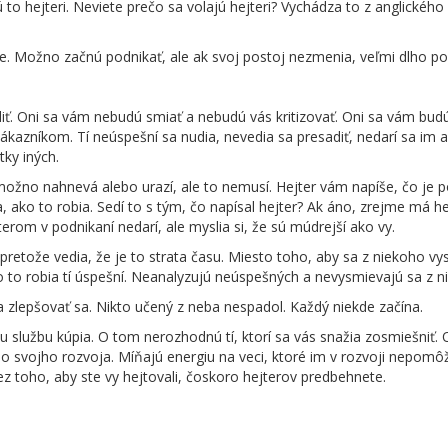
 to hejteri. Neviete prečo sa volajú hejteri? Vychádza to z anglického
e. Možno začnú podnikať, ale ak svoj postoj nezmenia, veľmi dlho po
adiť. Oni sa vám nebudú smiať a nebudú vás kritizovať. Oni sa vám budú
kazníkom. Tí neúspešní sa nudia, nevedia sa presadiť, nedarí sa im a 
ky iných.
 možno nahnevá alebo urazí, ale to nemusí. Hejter vám napíše, čo je 
, ako to robia. Sedí to s tým, čo napísal hejter? Ak áno, zrejme má h
erom v podnikaní nedarí, ale myslia si, že sú múdrejší ako vy.
, pretože vedia, že je to strata času. Miesto toho, aby sa z niekoho vy
o to robia tí úspešní. Neanalyzujú neúspešných a nevysmievajú sa z n
a zlepšovať sa. Nikto učený z neba nespadol. Každý niekde začína.
u službu kúpia. O tom nerozhodnú tí, ktorí sa vás snažia zosmiešniť. 
o svojho rozvoja. Míňajú energiu na veci, ktoré im v rozvoji nepom
ez toho, aby ste vy hejtovali, čoskoro hejterov predbehnete.