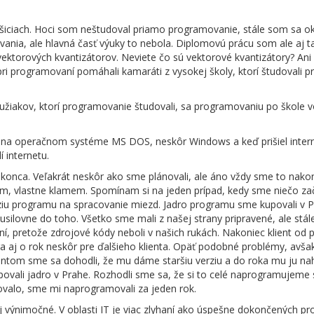
Košiciach. Hoci som neštudoval priamo programovanie, stále som sa o
vania, ale hlavná časť výuky to nebola. Diplomovú prácu som ale aj t
ektorových kvantizátorov. Neviete čo sú vektorové kvantizátory? Ani
i pri programovaní pomáhali kamaráti z vysokej školy, ktorí študovali 
žiakov, ktorí programovanie študovali, sa programovaniu po škole 
na operačnom systéme MS DOS, neskôr Windows a keď prišiel intern
í internetu.
 konca. Veľakrát neskôr ako sme plánovali, ale áno vždy sme to nakon
yslím, vlastne klamem. Spomínam si na jeden prípad, kedy sme niečo zač
rziu programu na spracovanie miezd. Jadro programu sme kupovali v 
usilovne do toho. Všetko sme mali z našej strany pripravené, ale stál
í, pretože zdrojové kódy neboli v našich rukách. Nakoniec klient od 
a aj o rok neskôr pre ďalšieho klienta. Opäť podobné problémy, avša
ientom sme sa dohodli, že mu dáme staršiu verziu a do roka mu ju n
upovali jadro v Prahe. Rozhodli sme sa, že si to celé naprogramujeme 
govalo, sme mi naprogramovali za jeden rok.
j výnimočné. V oblasti IT je viac zlyhaní ako úspešne dokončených pro