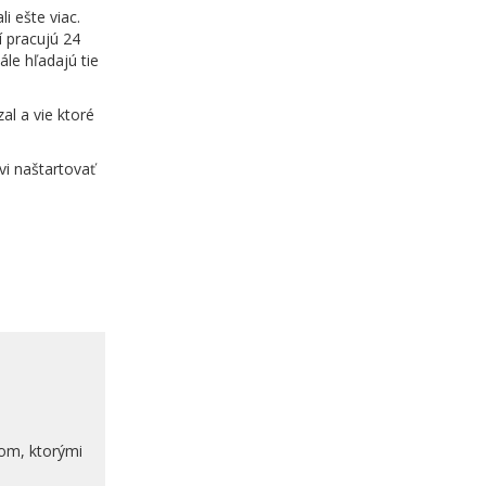
i ešte viac.
rí pracujú 24
ále hľadajú tie
al a vie ktoré
i naštartovať
om, ktorými