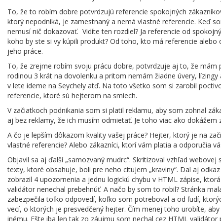
To, že to robím dobre potvrdzujú referencie spokojných zákazníkov. A
ktorý nepodniká, je zamestnaný a nemá vlastné referencie. Keď som 
nemusí nič dokazovať. Vidíte ten rozdiel? Ja referencie od spokoj
koho by ste si vy kúpili produkt? Od toho, kto má referencie alebo
jeho práce.
To, že zrejme robím svoju prácu dobre, potvrdzuje aj to, že mám
rodinou 3 krát na dovolenku a pritom nemám žiadne úvery, lízingy a
v lete ideme na Seychely atď. Na toto všetko som si zarobil poctivo s
referencie, ktoré sú hejterom na smiech.
V začiatkoch podnikania som si platil reklamu, aby som zohnal zá
aj bez reklamy, že ich musím odmietať. Je toho viac ako dokážem z
A čo je lepším dôkazom kvality vašej práce? Hejter, ktorý je na zač
vlastné referencie? Alebo zákazníci, ktorí vám platia a odporučia 
Objavil sa aj ďalší „samozvaný mudrc“. Skritizoval vzhľad webovej 
texty, ktoré obsahuje, boli pre neho citujem „kraviny“. Dal aj od
zobrazil 4 upozornenia a jednu logickú chybu v HTML zápise, ktor
validátor nenechal prebehnúť. A načo by som to robil? Stránka mala z
zabezpečila toľko odpovedí, koľko som potreboval a od ľudí, kto
vecí, o ktorých je presvedčený hejter. Čím menej toho urobíte, a
inému. Ešte iba len tak zo záujmu som nechal cez HTML validátor p