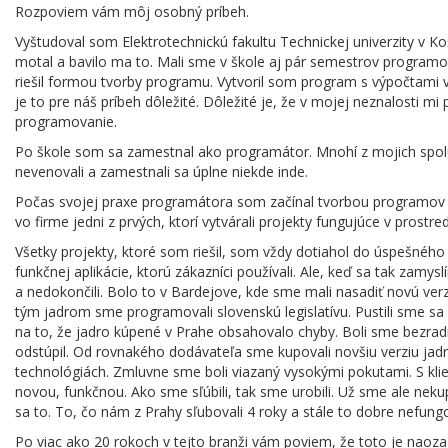
Rozpoviem vám môj osobný príbeh.
Vyštudoval som Elektrotechnickú fakultu Technickej univerzity v 
motal a bavilo ma to. Mali sme v škole aj pár semestrov programo
riešil formou tvorby programu. Vytvoril som program s výpočtami v
je to pre náš príbeh dôležité. Dôležité je, že v mojej neznalosti m
programovanie.
Po škole som sa zamestnal ako programátor. Mnohí z mojich spolu
nevenovali a zamestnali sa úplne niekde inde.
Počas svojej praxe programátora som začínal tvorbou programov 
vo firme jedni z prvých, ktorí vytvárali projekty fungujúce v prostred
Všetky projekty, ktoré som riešil, som vždy dotiahol do úspešného
funkčnej aplikácie, ktorú zákazníci používali. Ale, keď sa tak zam
a nedokončili. Bolo to v Bardejove, kde sme mali nasadiť novú ve
tým jadrom sme programovali slovenskú legislatívu. Pustili sme sa 
na to, že jadro kúpené v Prahe obsahovalo chyby. Boli sme bezradn
odstúpil. Od rovnakého dodávateľa sme kupovali novšiu verziu jadr
technológiách. Zmluvne sme boli viazaný vysokými pokutami. S kl
novou, funkčnou. Ako sme sľúbili, tak sme urobili. Už sme ale nek
sa to. To, čo nám z Prahy sľubovali 4 roky a stále to dobre nefun
Po viac ako 20 rokoch v tejto branži vám poviem, že toto je naoza