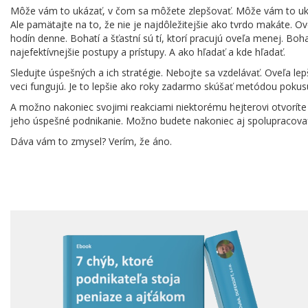
Môže vám to ukázať, v čom sa môžete zlepšovať. Môže vám to ukáza
Ale pamätajte na to, že nie je najdôležitejšie ako tvrdo makáte. Oveľa
hodín denne. Bohatí a šťastní sú tí, ktorí pracujú oveľa menej. Boha
najefektívnejšie postupy a prístupy. A ako hľadať a kde hľadať.
Sledujte úspešných a ich stratégie. Nebojte sa vzdelávať. Oveľa lepši
veci fungujú. Je to lepšie ako roky zadarmo skúšať metódou pokusu
A možno nakoniec svojimi reakciami niektorému hejterovi otvorít
jeho úspešné podnikanie. Možno budete nakoniec aj spolupracova
Dáva vám to zmysel? Verím, že áno.