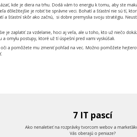
ť, kde je diera na trhu. Dodá vám to energiu k tomu, aby ste makal
 dôležitejšie je robiť tie správne veci. Bohatí a šťastní nie sú tí, kto
tí a šťastní skôr ako začnú, si dobre premyslia svoju stratégiu. Neust
e je zaplatiť za vzdelanie, hoci aj veľa, ale u toho, kto už niečo dokáz
 a omylu postupy, ktoré už tí úspešní pred vami vyskúšali.
e oči a pomôžete mu zmeniť pohľad na vec. Možno pomôžete hejterov
ť.
7 IT pascí
Ako nenaletieť na rozprávky tvorcom webov a markeťák
Vás oberajú o peniaze?