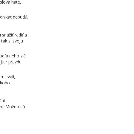
 slova hate,
dnikať nebudú.
 snažiť radiť a
tak si svoju
podľa neho zlé
ejter pravdu
smievali,
ikoho.
Oni
ôžu. Možno sú