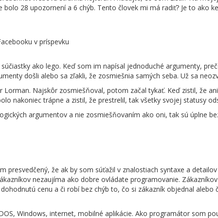
ke bolo 28 upozornení a 6 chýb. Tento človek mi má radiť? Je to ako keď
Facebooku v príspevku
na súčiastky ako lego. Keď som im napísal jednoduché argumenty, pre
gumenty došli alebo sa zľakli, že zosmiešnia samých seba. Už sa neozva
 Lorman. Najskôr zosmiešňoval, potom začal tykať. Keď zistil, že an
 nakoniec trápne a zistil, že prestrelil, tak všetky svojej statusy ods
 logických argumentov a nie zosmiešňovaním ako oni, tak sú úplne b
 presvedčený, že ak by som súťažil v znalostiach syntaxe a detailo
zákazníkov nezaujíma ako dobre ovládate programovanie. Zákazníkov 
ohodnutú cenu a či robí bez chýb to, čo si zákazník objednal alebo či
DOS, Windows, internet, mobilné aplikácie. Ako programátor som pou