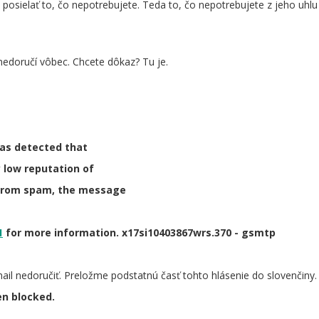
posielať to, čo nepotrebujete. Teda to, čo nepotrebujete z jeho uhlu
edoručí vôbec. Chcete dôkaz? Tu je.
as detected that
 low reputation of
 from spam, the message
1
for more information. x17si10403867wrs.370 - gsmtp
il nedoručiť. Preložme podstatnú časť tohto hlásenie do slovenčiny.
n blocked.