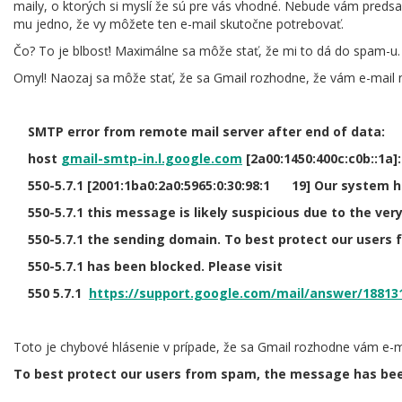
maily, o ktorých si myslí že sú pre vás vhodné. Nebude vám predsa 
mu jedno, že vy môžete ten e-mail skutočne potrebovať.
Čo? To je blbosť! Maximálne sa môže stať, že mi to dá do spam-u.
Omyl! Naozaj sa môže stať, že sa Gmail rozhodne, že vám e-mail n
SMTP error from remote mail server after end of data:
host
gmail-smtp-in.l.google.com
[2a00:1450:400c:c0b::1a]:
550-5.7.1 [2001:1ba0:2a0:5965:0:30:98:1 19] Our system h
550-5.7.1 this message is likely suspicious due to the very
550-5.7.1 the sending domain. To best protect our users
550-5.7.1 has been blocked. Please visit
550 5.7.1
https://support.google.com/mail/answer/18813
Toto je chybové hlásenie v prípade, že sa Gmail rozhodne vám e-ma
To best protect our users from spam, the message has bee