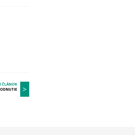
I ČLÁNOK
>
HODNUTIE