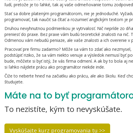
ľudí, pretože je to ľahké, tak aj vaše odmeňovanie tomu zodpov
Stať sa dobre plateným programátorom, nie je jednoduché. Vyžaduj
programovať, tak naučiť sa čítať a rozumieť anglickým textom je 
Druhou nevyhnutnou podmienkou je vytrvalosť. Nič nepríde zo dňa
preniesť do praxe. Bez praxe vám budú teoretické znalosti na nič.
Odmenou vám nebudú peniaze, ale vaše znalosti a ich overenie v p
Pracovať pre firmu zadarmo? Môže sa vám to zdať ako nezmysel, ako
podstúpiť riziko, že sa vám niekto venuje a výsledok nemusí byť po
bude, môžete si byť istý, že vás firma odmení. A ak by to bola aj 
si ľahko nájdete prácu ako programátor niekde inde.
Čiže to neberte hneď na začiatku ako prácu, ale ako školu. Keď chod
študujete.
Máte na to byť programáto
To nezistíte, kým to nevyskúšate.
Vyskúšajte kurz programovania tu >>