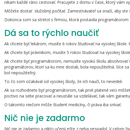
nikam každé ráno cestovať. Pracujete z domu v čase, ktorý vám vy
Môžete dostať služobný počítať. Zamestnávateľ sa snaží, aby ste s
Dokonca som sa stretol s firmou, ktorá postavila programátorom d
Dá sa to rýchlo naučiť
Ak chcete byť lekárom, musíte 6 rokov študovať na vysokej škole. 
Ak chcete byť právnikom, musíte 5 rokov študovať na vysokej škole.
Ak chcete byť programátorom, nemusíte vysokú školu absolvovať 
programátorov, ktorí sa ku mne dostali, bola nepoužiteľná. Síce sa t
bol nepoužiteľný.
To čo som očakával od vysokej školy, že ich naučí, to nevedeli.
Ak sa rozhodnete byť programátorom, tak prvé platené veci môžete
poctivo na sebe pracovať a neustále sa vzdelávať, tak vám garantuj
O takomto niečom môže študent medicíny, či práva iba snívať.
Nič nie je zadarmo
Nič nie je zadarmo a nikto učený ešte z neba nespadol. V celom živ