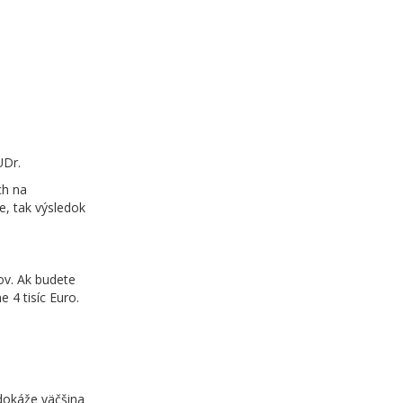
UDr.
ch na
e, tak výsledok
ov. Ak budete
 4 tisíc Euro.
 dokáže väčšina