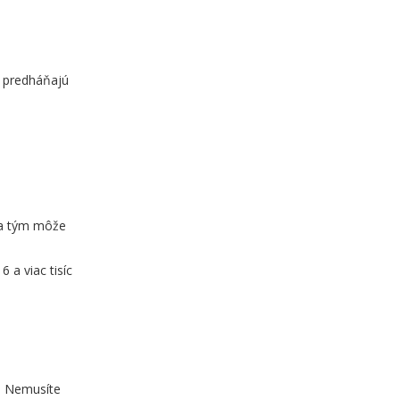
a predháňajú
sa tým môže
 a viac tisíc
. Nemusíte