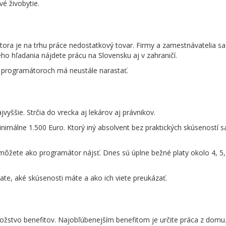
é živobytie.
ora je na trhu práce nedostatkový tovar. Firmy a zamestnávatelia s
ho hľadania nájdete prácu na Slovensku aj v zahraničí.
o programátoroch má neustále narastať.
vyššie. Strčia do vrecka aj lekárov aj právnikov.
nimálne 1.500 Euro. Ktorý iný absolvent bez praktických skúseností 
žete ako programátor nájsť. Dnes sú úplne bežné platy okolo 4, 5, 6
te, aké skúsenosti máte a ako ich viete preukázať.
žstvo benefitov. Najobľúbenejším benefitom je určite práca z domu