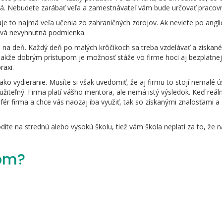
edá. Nebudete zarábať veľa a zamestnávateľ vám bude určovať praco
e to najmä veľa učenia zo zahraničných zdrojov. Ak neviete po angli
prvá nevyhnutná podmienka.
 na deň. Každý deň po malých krôčikoch sa treba vzdelávať a získan
 Takže dobrým prístupom je možnosť stáže vo firme hoci aj bezplatnej
raxi.
 vydieranie. Musíte si však uvedomiť, že aj firmu to stojí nemalé ús
užiteľný. Firma platí vášho mentora, ale nemá istý výsledok. Keď reál
nefér firma a chce vás naozaj iba využiť, tak so získanými znalosťami 
íte na strednú alebo vysokú školu, tiež vám škola neplatí za to, že n
rom?