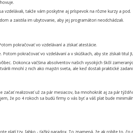
hovuje.
a vzdelávali, takže vám poskytne aj príspevok na rôzne kurzy a pod.
om a zaistila im ubytovanie, aby jej programátori neodchádzali.
Potom pokračovať vo vzdelávaní a získať atestácie.
 Potom pokračovať vo vzdelávaní a v skúškach, aby ste získali titul J
vôbec. Dokonca väčšina absolventov našich vysokých škôl zameraný
várili mnohí z nich ako majstri sveta, ale keď dostali praktické zadani
 začať realizovať už za pár mesiacov, ba mnohokrát aj za pár týždň
em, že po 4 rokoch sa budú firmy o vás byť a váš plat bude minimálne
ote platí tzv. ľahko - ťažký paradox. To znamená, že ak robíte to, čo