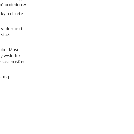
vné podmienky.
cky a chcete
é vedomosti
 stáže.
ilie. Musí
ny výsledok
a skúsenosťami
a nej