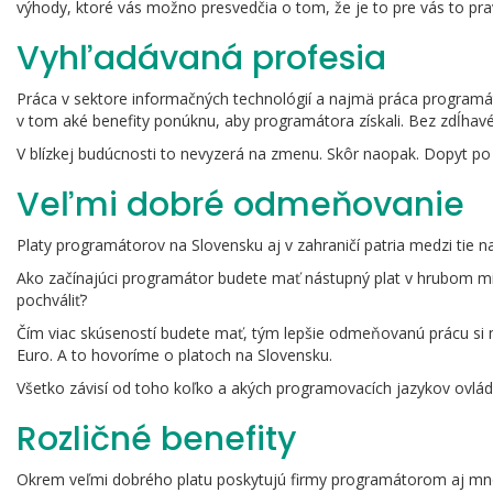
výhody, ktoré vás možno presvedčia o tom, že je to pre vás to prav
Vyhľadávaná profesia
Práca v sektore informačných technológií a najmä práca programát
v tom aké benefity ponúknu, aby programátora získali. Bez zdĺhavé
V blízkej budúcnosti to nevyzerá na zmenu. Skôr naopak. Dopyt p
Veľmi dobré odmeňovanie
Platy programátorov na Slovensku aj v zahraničí patria medzi tie naj
Ako začínajúci programátor budete mať nástupný plat v hrubom mi
pochváliť?
Čím viac skúseností budete mať, tým lepšie odmeňovanú prácu si mô
Euro. A to hovoríme o platoch na Slovensku.
Všetko závisí od toho koľko a akých programovacích jazykov ovláda
Rozličné benefity
Okrem veľmi dobrého platu poskytujú firmy programátorom aj mno