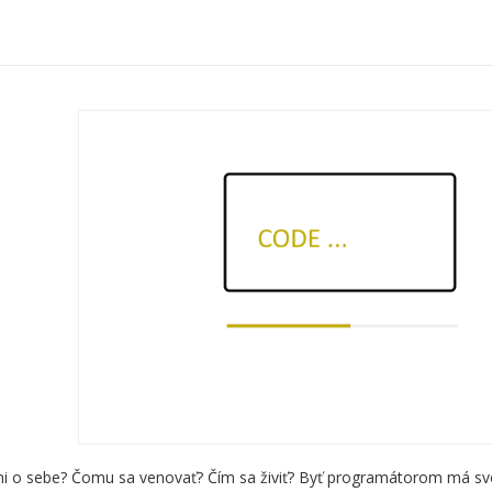
á
ami o sebe? Čomu sa venovať? Čím sa živiť? Byť programátorom má s