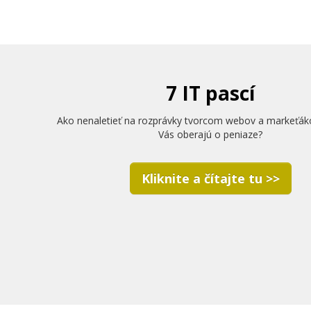
7 IT pascí
Ako nenaletieť na rozprávky tvorcom webov a markeťák
Vás oberajú o peniaze?
Kliknite a čítajte tu >>