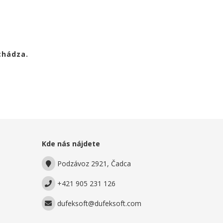
chádza.
Kde nás nájdete
Podzávoz 2921, Čadca
+421 905 231 126
dufeksoft@dufeksoft.com