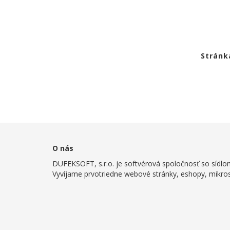
Stránk
O nás
DUFEKSOFT, s.r.o. je softvérová spoločnosť so sídlo
Vyvíjame prvotriedne webové stránky, eshopy, mikrost