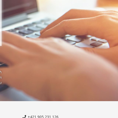
h
m
u
+421 905 231 126