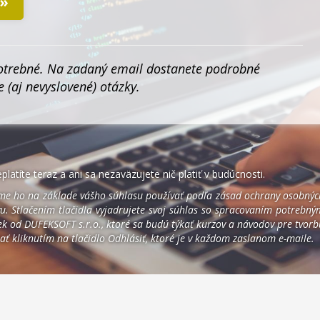
 »
potrebné. Na zadaný email dostanete podrobné
 (aj nevyslovené) otázky.
atíte teraz a ani sa nezaväzujete nič platiť v budúcnosti.
deme ho na základe vášho súhlasu používať podľa zásad ochrany osobnýc
vu. Stlačením tlačidla vyjadrujete svoj súhlas so spracovaním potrebný
niek od DUFEKSOFT s.r.o., ktoré sa budú týkať kurzov a návodov pre tvorb
ť kliknutím na tlačidlo Odhlásiť, ktoré je v každom zaslanom e-maile.