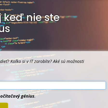
aj keď nie ste
us
dieť? Koľko si v IT zarobíte? Aké sú možnosti
 počítačový génius
.