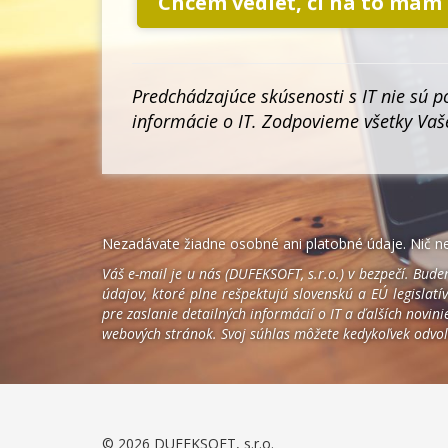
Chcem vedieť, či na to mám
Predchádzajúce skúsenosti s IT nie sú 
informácie o IT. Zodpovieme všetky Vaše
Nezadávate žiadne osobné ani platobné údaje. Nič nepl
Váš e-mail je u nás (DUFEKSOFT, s.r.o.) v bezpečí. Bu
údajov, ktoré plne rešpektujú slovenskú a EÚ legislatí
pre zaslanie detailných informácií o IT a ďalších novi
webových stránok. Svoj súhlas môžete kedykoľvek odvola
© 2026 DUFEKSOFT, s.r.o.