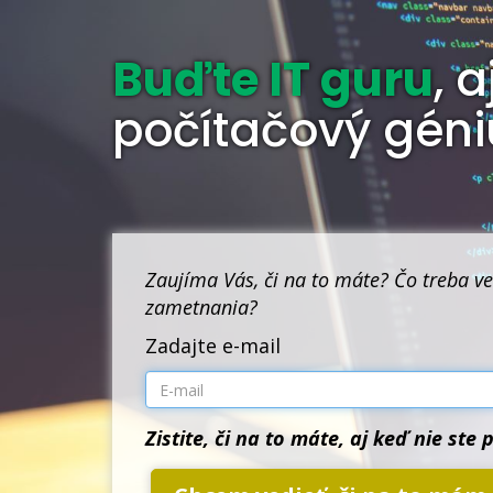
Buďte IT guru
, 
počítačový géni
Zaujíma Vás, či na to máte? Čo treba ve
zametnania?
Zadajte e-mail
Zistite, či na to máte, aj keď nie ste