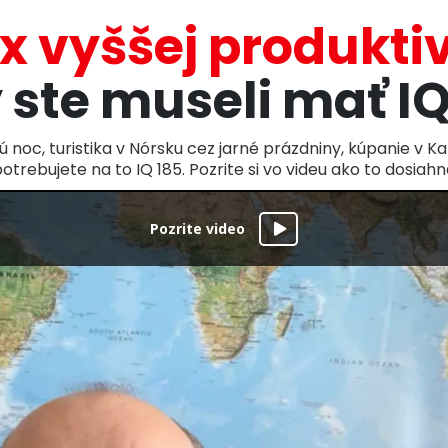
x vyššej produktiv
 ste museli mať IQ
ú noc, turistika v Nórsku cez jarné prázdniny, kúpanie v K
otrebujete na to IQ 185. Pozrite si vo videu ako to dosiahn
Pozrite video